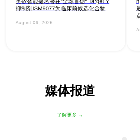
英矽智能提名潜在“全球首创” Target Y
n
抑制剂ISM9077为临床前候选化合物
August 06, 2026
A
媒体报道
了解更多 →