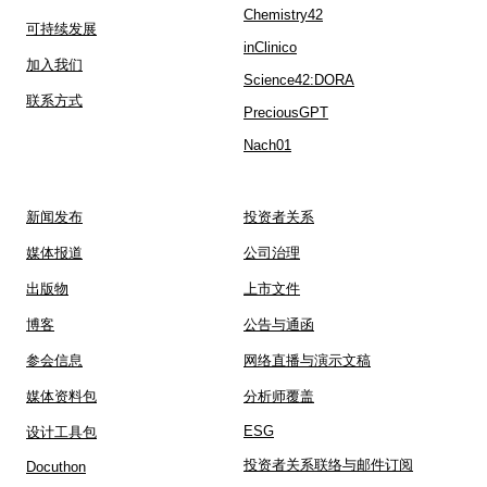
Chemistry42
可持续发展
inClinico
加入我们
Science42:DORA
联系方式
PreciousGPT
Nach01
新闻发布
投资者关系
媒体报道
公司治理
出版物
上市文件
博客
公告与通函
参会信息
网络直播与演示文稿
媒体资料包
分析师覆盖
ESG
设计工具包
投资者关系联络与邮件订阅
Docuthon