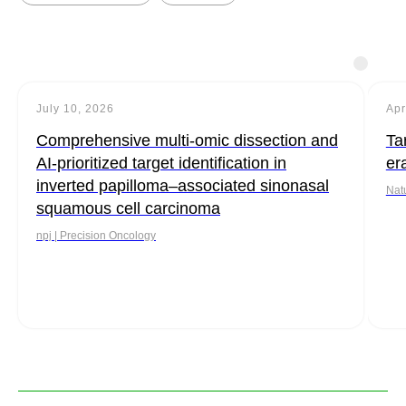
July 10, 2026
Apr
Comprehensive multi-omic dissection and
Ta
AI-prioritized target identification in
er
inverted papilloma–associated sinonasal
Nat
squamous cell carcinoma
npj | Precision Oncology