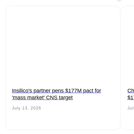
Insilico's partner pens $177M pact for
Ch
'mass market' CNS target
$1
July 13, 2026
Ju