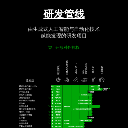
研发管线
由生成式人工智能与自动化技术
赋能发现的研发项目
开放对外授权
HIT-TO-LEAD
LEAD OPT.
G
靶点发现
II 期临床
I 期临床
I
N
D
-
E
N
A
B
LI
N
适应症