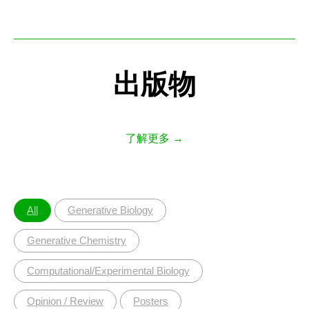
出版物
了解更多 →
All
Generative Biology
Generative Chemistry
Computational/Experimental Biology
Opinion / Review
Posters