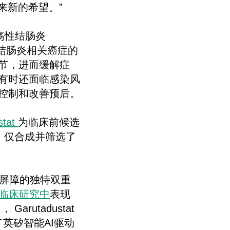
来新的希望。”
疡性结肠炎
结肠炎相关癌症的
节，进而缓解症
有时还面临感染风
控制和改善预后。
tat
为临床前候选
动，仅合成并筛选了
肠道屏障的独特双重
期临床研究中
表现
rutadustat
显了英矽智能AI驱动