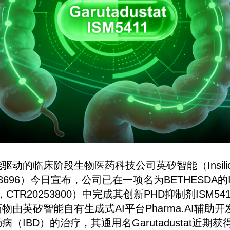
动的临床阶段生物医药科技公司英矽智能（Insilico M
696）今日宣布，公司已在一项名为BETHESDA的
70，CTR20253800）中完成其创新PHD抑制剂ISM
物由英矽智能自有生成式AI平台Pharma.AI辅助
（IBD）的治疗，其通用名Garutadustat近期