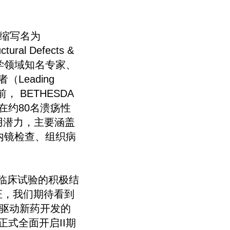
，缩写名为
tural Defects &
病学领域知名专家、
eading
， BETHESDA
在约80名溃疡性
床应用潜力，主要涵盖
内镜检查、组织病
I期临床试验的积极结
验证，我们期待看到
AI驱动新药开发的
式全面开启II期