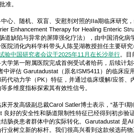
式批准。
中心、随机、双盲、安慰剂对照的IIa期临床研究
 Enhancement Therapy for Healing Enteric Struc
s，用于肠道缺陷与异常的屏障强化疗法），由中国消化
医院消化内科学科带头人陈旻湖教授担任主要研究者（L
床试验中国研究者会议于2025年11月在长沙举行
。目前
科大学第一附属医院完成首例受试者给药，后续计划
中评估 Garutadustat（原名ISM5411）的临
药代动力学（PK）特征，并通过临床缓解/应答、
物等多维度指标探索其有效性信号。
开发高级副总裁Carol Satler博士表示，“基于
dustat 良好的安全性和肠道限制性特征已经得到初步
肠炎患者群体中的实际转化。Garutadustat 是
行业树立新的标杆。我们很高兴看到这款候选药物正