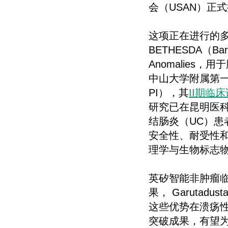
会（USAN）正
这项正在进行的多
BETHESDA（Barrier
Anomalie
中山大学附属第一
PI），其
II期临
研究已在昆明医
结肠炎（UC）患者
安全性、耐受性和
理学与生物标志
英矽智能非肿瘤临床
果， Garuta
这些优势在溃疡性结
突破成果，有望为