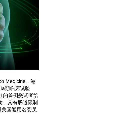
edicine，港
IIa期临床试验
5411的首例受试者给
开发，具有肠道限制
获得美国通用名委员