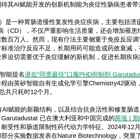
待其AI赋能开发的创新机制能为炎症性肠病患者带
D）是一种胃肠道慢性复发性炎症疾病，主要包括溃
病（CD），不仅严重影响生活质量，还会增加罹患
球数百万人。然而，现有疗法主要侧重于免疫反应调
对标准治疗反应不足，长期用药可能造成药效衰减，
业界迫切需要优于炎症缓解的新机制，促进长期疾病
矽智能提名
潜在“同类最佳”口服PHD抑制剂 Garutadus
程由英矽智能自有生成化学引擎Chemistry42驱
，总共只耗时12个月。
tat 具有AI赋能的新颖结构，以及结合抗炎活性和修复
arutadustat 已在澳大利亚和中国完成的
两项 I 
受性和肠道限制性药代动力学特征。2024年12月， Ga
实验数据发表在Nature Biotechnology，突