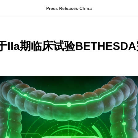
Press Releases China
IIa期临床试验BETHESD