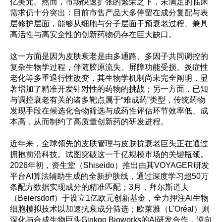
亿美元。然而，市场快速扩张的繁荣之下，未满足的临床
需求仍十分突出：目前市售产品大多停留在成分复配与表
层修护层面，能够从细胞与分子层面干预衰老过程、兼具
高活性与高安全性的创新药物仍存在巨大缺口。
这一方面是因为皮肤衰老是由多通路、多因子共同调控的
复杂生物学过程，伴随胶原流失、屏障功能受损、炎症性
老化等多重退行性改变，其生物学机制尚未完全阐明，显
著增加了精准开发针对性的药物的挑战；另一方面，已知
与调控衰老有关的诸多靶点属于“难成药”类型，传统药物
发现手段在候选化合物筛选与成药性评估环节效率低、成
本高，从而制约了高质量创新药的研发进程。
近年来，全球领先的皮肤管理与皮肤抗衰老巨头正在通过
拥抱前沿科技。试图突破这一千亿规模市场的关键瓶颈。
2026年初，资生堂（Shiseido）推出由其VOYAGER研发
平台AI算法辅助生成的全新护肤线，通过深度学习超50万
条配方数据实现成分的精准匹配；3月，拜尔斯道夫
（Beiersdorf）于设立1亿欧元创新基金，全力押注AI生物
细胞模拟技术以加速抗衰成分筛选；欧莱雅（L'Oréal）则
深化与合成生物巨头Ginkgo Bioworks的AI研发合作，逆向