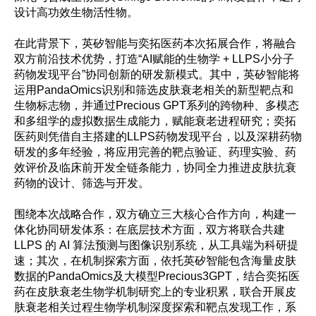
设计高功效生物活性物。
在此背景下，英矽智能与奕拓医药本次拓展合作，将融合
双方前沿技术优势，打造“AI赋能的生物学 + LLPS小分子
药物发现平台”协同创新的研发新模式。其中，英矽智能将
运用PandaOmics识别和筛选皮肤衰老相关的新型靶点和
生物标志物，并通过Precious GPT系列的跨物种、多模态
和多组学的虚拟数据生成能力，赋能衰老进程研究；奕拓
医药则凭借自主搭建的LLPS药物发现平台，以及深耕药物
研发的多年经验，将应用完善的靶点验证、药理实验、药
效评价及临床前开发全链条能力，协同全力推进皮肤抗衰
药物的设计、筛选与开发。
围绕本次战略合作，双方确立三大核心合作方向，构建一
体化协同研发体系：在底层技术方面，双方将联合共建
LLPS 的 AI 算法预测与图像识别系统，从工具端为科研提
速；其次，在机制探索方面，依托英矽智能包含海量皮肤
数据的PandaOmics及大模型Precious3GPT，结合奕拓医
药在皮肤衰老生物学机制研究上的专业积累，联合开展皮
肤衰老相关过程生物学机制深度探索和靶点发现工作，系