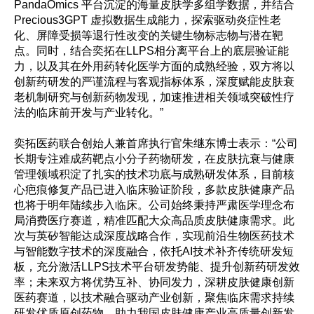
PandaOmics 平台沉淀的海量皮肤学多组学数据，并结合
Precious3GPT 虚拟数据生成能力，探索驱动炎症性老
化、屏障受损等退行性改变的关键生物标志物与潜在靶
点。同时，结合奕拓在LLPS相分离平台上的底层验证能
力，以及其在外用药转化医学方面的成熟经验，双方将以
创新药研发的严谨流程与客观指标体系，深度赋能皮肤衰
老机制研究与创新药物发现，加速推进相关领域突破性疗
法的临床前开发与产业转化。”
奕拓医药联合创始人兼首席执行官朱继东博士表示：“公司
长期专注难成药靶点小分子药物研发，在皮肤抗衰与健康
管理领域积淀了扎实的技术功底与成熟研发体系，目前核
心疤痕修复产品已进入临床验证阶段，多款皮肤健康产品
也将于明年陆续步入临床。公司始终秉持严肃医学理念布
局消费医疗赛道，精准匹配大众高品质皮肤健康需求。此
次与英矽智能达成深度战略合作，实现前沿生物医药技术
与智能数字技术的深度融合，依托AI技术补齐传统研发短
板，充分激活LLPS技术平台研发势能、提升创新药研发效
率；未来双方将优势互补、协同发力，深耕皮肤健康创新
医药赛道，以技术融合驱动产业创新，聚焦临床需求持续
研发优质原创药物，助力我国皮肤健康产业高质量创新发