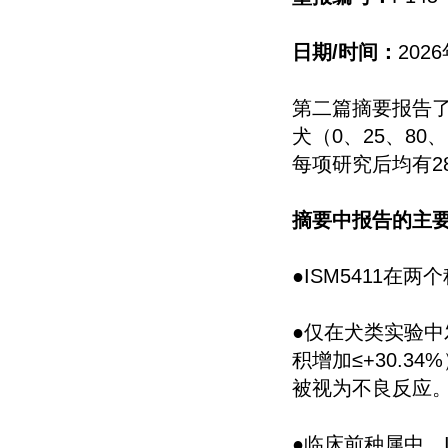
日期/时间：
202
第二篇摘要报告了在S
犬（0、25、80
每项研究后均有2
摘要中报告的主
●ISM5411
●仅在犬类实验
积增加≤+30.
被视为不良反应
●临床前种属中，