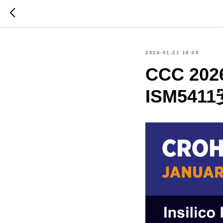
2026-01-21 18:08
CCC 2
ISM54