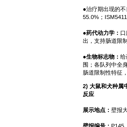
●治疗期出现的不良
55.0%；ISM54
●
药代动力学：
口
出，支持肠道限
●生物标志物：
给
围；各队列中全身
肠道限制性特征，
2) 大鼠和犬种
反应
展示地点：
壁报
壁报编号：
P145