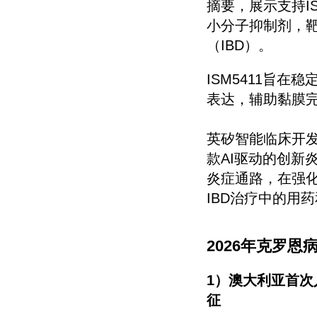
摘要，展示支持IS
小分子抑制剂，靶
（IBD）。
ISM5411旨在
表达，辅助黏膜
英矽智能临床开发高
款AI驱动的创新
炎症通路，在强
IBD治疗中的用
2026年克罗
1）澳大利亚首
征