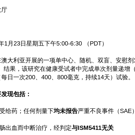
大厅
6年1月23日星期五下午5:00-6:30 （PDT）
在澳大利亚开展的一项单中心、随机、双盲、安慰剂
578）结果，该研究在健康受试者中完成单次剂量递增（5
日一次200、400、800毫克，持续14天）试验。
要发现包括：
接受给药；任何剂量下
均未报告
严重不良事件（SAE
直肠出血而中断治疗，经判定
与ISM5411无关