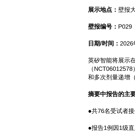
展示地点：
壁报
壁报编号：
P029
日期/时间：
202
英矽智能将展示
（NCT06012
和多次剂量递增（每
摘要中报告的主
●共76名受试者
●报告1例因1级