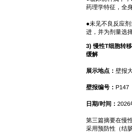
药理学特征，全
●未见不良反应剂
进，并为剂量选
3) 慢性T细胞
缓解
展示地点：
壁报
壁报编号：
P147
日期/时间：
202
第三篇摘要在慢性T
采用预防性（结肠