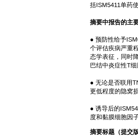
括ISM5411单
摘要中报告的主
● 预防性给予ISM
个评估疾病严重程
态学表征，同时降低
巴结中炎症性T细
● 无论是否联用TN
更低程度的隐窝
● 诱导后的ISM
度和黏膜细胞因子，包
摘要标题（提交