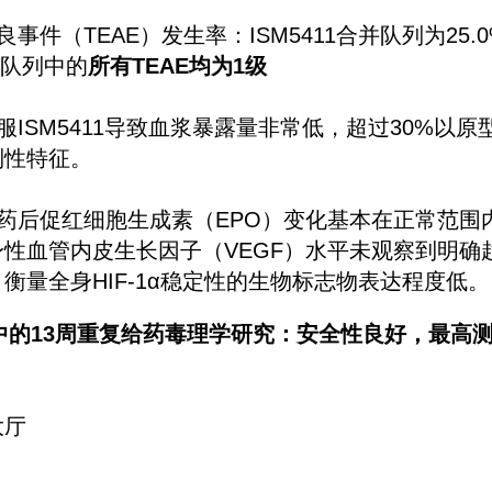
事件（TEAE）发生率：ISM5411合并队列为25.
11队列中的
所有TEAE均为1级
服ISM5411导致血浆暴露量非常低，超过30%以
制性特征。
药后促红细胞生成素（EPO）变化基本在正常范围
性血管内皮生长因子（VEGF）水平未观察到明确
衡量全身HIF-1α稳定性的生物标志物表达程度低。
属中的13周重复给药毒理学研究：安全性良好，最高
大厅