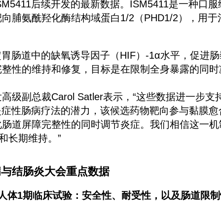
M5411后续开发的最新数据。ISM5411是一种口
向脯氨酰羟化酶结构域蛋白1/2（PHD1/2），用
稳定胃肠道中的缺氧诱导因子（HIF）-1α水平，促进
完整性的维持和修复，目标是在限制全身暴露的同时
级副总裁Carol Satler表示，“这些数据进一步支持
炎症性肠病疗法的潜力，该候选药物靶向参与黏膜愈
化肠道屏障完整性的同时调节炎症。我们相信这一机
药和长期维持。”
恩病与结肠炎大会重点数据
次人体1期临床试验：安全性、耐受性，以及肠道限